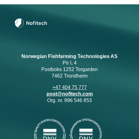
Norwegian Fishfarming Technologies AS
Pir I, 4
Postboks 1252 Torgarden
7462 Trondheim
+47 404 75 777
post@nofitech.com
Org. nr. 996 546 853