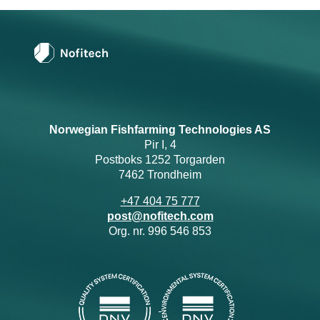
Norwegian Fishfarming Technologies AS
Pir I, 4
Postboks 1252 Torgarden
7462 Trondheim
+47 404 75 777
post@nofitech.com
Org. nr. 996 546 853