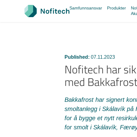
Skip
Samfunnsansvar
Produkter
Nof
to
Ak
content
Published:
07.11.2023
Nofitech har sik
med Bakkafros
Bakkafrost har signert kon
smoltanlegg i Skálavík på
for å bygge et nytt resirk
for smolt i Skálavík, Færø