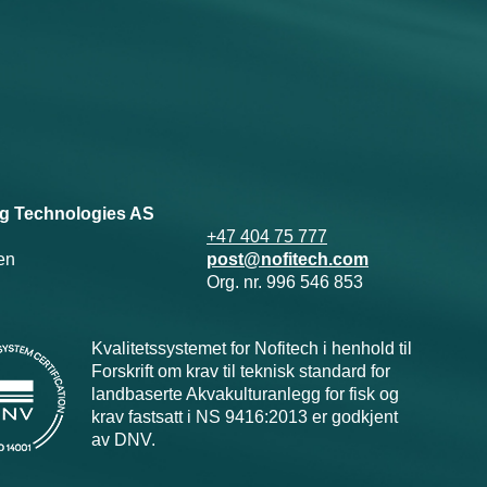
g Technologies AS
+47 404 75 777
en
post@nofitech.com
Org. nr. 996 546 853
Kvalitetssystemet for Nofitech i henhold til
Forskrift om krav til teknisk standard for
landbaserte Akvakulturanlegg for fisk og
krav fastsatt i NS 9416:2013 er godkjent
av DNV.