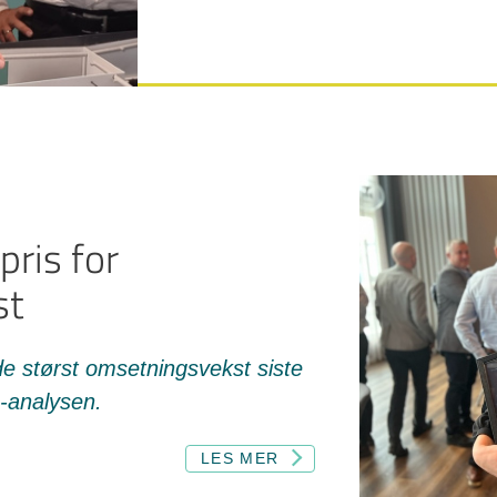
pris for
st
åde størst omsetningsvekst siste
o-analysen.
LES MER