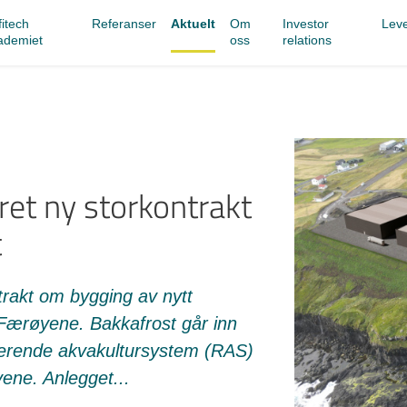
itech
Referanser
Aktuelt
Om
Investor
Lev
ademiet
oss
relations
ret ny storkontrakt
t
trakt om bygging av nytt
 Færøyene. Bakkafrost går inn
ulerende akvakultursystem (RAS)
yene. Anlegget...